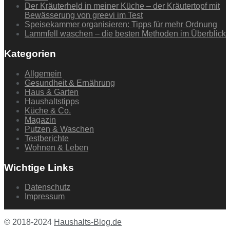
Der Kräuterheld in meiner Küche – der Kräutertopf mit
Bewässerung von greevi im Test
Speisekammer organisieren: Tipps für mehr Ordnung
Lammfell waschen – die besten Methoden im Überblick
Kategorien
Allgemein
Gesundheit & Ernährung
Haus & Garten
Haushaltstipps
Küche & Co.
Magazin
Putzen & Waschen
Testberichte
Wohnen & Leben
Wichtige Links
Datenschutz
Impressum
© 2018-2024
Haushalts-Blog.de