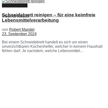
Haushaltstipps
Schneidebrett reinigen – für eine keimfreie
View All Result
Lebensmittelverarbeitung
von
Robert Mandel
23. September 2024
Bei einem Schneidebrett handelt es sich um einen
unverzichtbaren Küchenhelfer, welcher in keinem Haushalt
fehlen darf. Je nachdem, welche Lebensmittel...