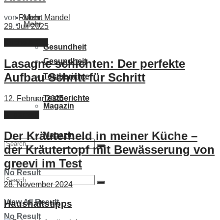
von
Robert Mandel
Mehr
Mehr
29. Juli 2025
Küche & Co.
Gesundheit
Gesundheit
Lasagne schichten: Der perfekte
Aufbau Schritt für Schritt
Testberichte
Testberichte
12. Februar 2025
Magazin
Allgemein
Der Kräuterheld in meiner Küche –
Magazin
der Kräutertopf mit Bewässerung von
greevi im Test
No Result
28. November 2024
View All Result
Haushaltstipps
No Result