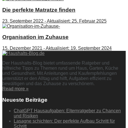
Die perfekte Matratze finden
23. September 2022 - Aktualisiert: 25. Februar 2025
Organisation im Zuhause
15. Dezember 2021 - Aktualisiert: 19. September 2024
Der Haushalts-Blog bietet umfassende Ratgeber und
hilfreiche Tipps zu Themen rund um Haus, Garten, Küche
und Gesundheit. Mit Anleitungen und Kaufempfehlungen
unterstützt er den Alltag und hilft, Aufgaben effizient zu
bewältigen und das Zuhause zu verschönern.
Read more »
Neueste Beiträge
ChatGPT Hausaufgaben: Elternratgeber zu Chancen
und Risiken
Lasagne schichten: Der perfekte Aufbau Schritt für
Schritt