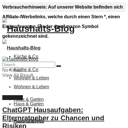
Verbraucherhinweis: Auf unserer Website befinden sich
Affiliate-/Werbelinks, welche durch einen Stern *, einen
Haushalts-B
Einkaufswagen 🛒 oder das Amazon Symbol
gekennzeichnet sind.
Küche & Co
Küche & Co
No Result
View All Result
Wohnen & Leben
Wohnen & Leben
Allgemein
Haus & Garten
Haus & Garten
ChatGPT Hausaufgaben:
Elternratgeber zu Chancen und
Haushaltstipps
Haushaltstipps
Risiken