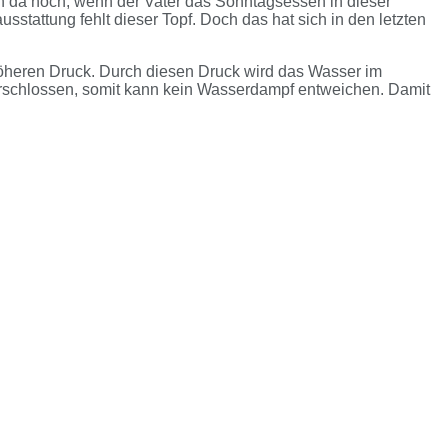
en da hoch, wenn der Vater das Sonntagsessen in dieser
stattung fehlt dieser Topf. Doch das hat sich in den letzten
m höheren Druck. Durch diesen Druck wird das Wasser im
erschlossen, somit kann kein Wasserdampf entweichen. Damit