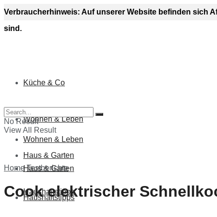
Verbraucherhinweis: Auf unserer Website befinden sich A
sind.
Küche & Co
Küche & Co
Wohnen & Leben
No Result
View All Result
Wohnen & Leben
Haus & Garten
Home
Testberichte
Haus & Garten
Cook elektrischer Schnellkoc
Haushaltstipps
Haushaltstipps