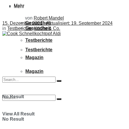
Mehr
Mehr
von
Robert Mandel
Gesundheit
15. Dezember 2021 - Aktualisiert: 19. September 2024
Gesundheit
in
Testberichte
,
Küche & Co.
Testberichte
Testberichte
Magazin
Magazin
No Result
View All Result
No Result