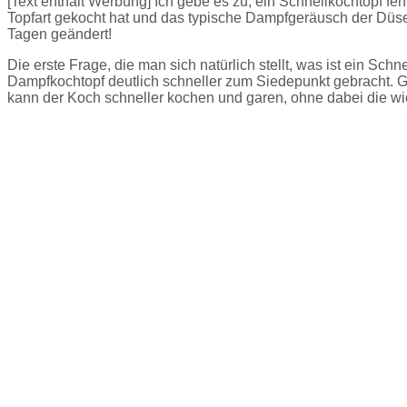
[Text enthält Werbung] Ich gebe es zu, ein Schnellkochtopf 
Topfart gekocht hat und das typische Dampfgeräusch der Düse 
Tagen geändert!
Die erste Frage, die man sich natürlich stellt, was ist ein Sc
Dampfkochtopf deutlich schneller zum Siedepunkt gebracht. 
kann der Koch schneller kochen und garen, ohne dabei die wic