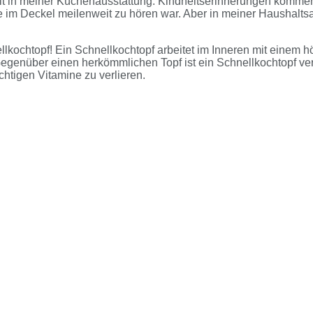
fehlt in meiner Küchenausstattung. Kindheitserinnerungen komm
im Deckel meilenweit zu hören war. Aber in meiner Haushaltsaus
hnellkochtopf! Ein Schnellkochtopf arbeitet im Inneren mit eine
Gegenüber einen herkömmlichen Topf ist ein Schnellkochtopf v
htigen Vitamine zu verlieren.