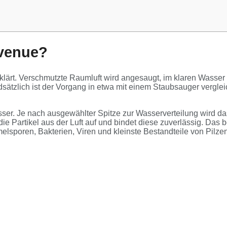
rvenue?
h erklärt. Verschmutzte Raumluft wird angesaugt, im klaren Was
sätzlich ist der Vorgang in etwa mit einem Staubsauger vergleic
asser. Je nach ausgewählter Spitze zur Wasserverteilung wird da
 die Partikel aus der Luft auf und bindet diese zuverlässig. D
poren, Bakterien, Viren und kleinste Bestandteile von Pilzen l