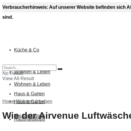
Verbraucherhinweis: Auf unserer Website befinden sich A
sind.
Küche & Co
Küche & Co
Wohnen & Leben
No Result
View All Result
Wohnen & Leben
Haus & Garten
Home
Wohnen & Leben
Haus & Garten
Wie der Airvenue Luftwäsche
Haushaltstipps
Haushaltstipps