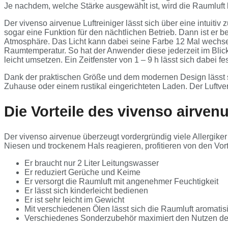
Je nachdem, welche Stärke ausgewählt ist, wird die Raumluft 
Der vivenso airvenue Luftreiniger lässt sich über eine intuitiv
sogar eine Funktion für den nächtlichen Betrieb. Dann ist er 
Atmosphäre. Das Licht kann dabei seine Farbe 12 Mal wechseln 
Raumtemperatur. So hat der Anwender diese jederzeit im Blick. 
leicht umsetzen. Ein Zeitfenster von 1 – 9 h lässt sich dabei fe
Dank der praktischen Größe und dem modernen Design lässt si
Zuhause oder einem rustikal eingerichteten Laden. Der Luftve
Die Vorteile des vivenso airven
Der vivenso airvenue überzeugt vordergründig viele Allergike
Niesen und trockenem Hals reagieren, profitieren von den Vort
Er braucht nur 2 Liter Leitungswasser
Er reduziert Gerüche und Keime
Er versorgt die Raumluft mit angenehmer Feuchtigkeit
Er lässt sich kinderleicht bedienen
Er ist sehr leicht im Gewicht
Mit verschiedenen Ölen lässt sich die Raumluft aromatis
Verschiedenes Sonderzubehör maximiert den Nutzen des 