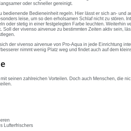
langsamer oder schneller gereinigt.
 zu bedienende Bedieneinheit regeln. Hier lässt er sich an- und a
besonders leise, um so den erholsamen Schlaf nicht zu stören. I
oder stetig in einer festgelegten Farbe leuchten. Weiterhin ve
Soll der vivenso airvenue zu bestimmten Zeiten aktiv sein, lässt
stlegen.
ch der vivenso airvenue von Pro-Aqua in jede Einrichtung inte
rbesserer nimmt wenig Platz weg und findet auch auf dem klein
ue
r mit seinen zahlreichen Vorteilen. Doch auch Menschen, die ni
eilen.
ieren
Lufterfrischers