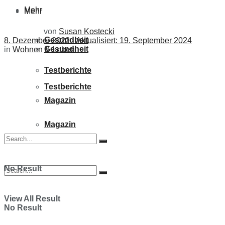
Mehr
Mehr
von
Susan Kostecki
Gesundheit
8. Dezember 2022 - Aktualisiert: 19. September 2024
Gesundheit
in
Wohnen & Leben
Testberichte
Testberichte
Magazin
Magazin
No Result
View All Result
No Result