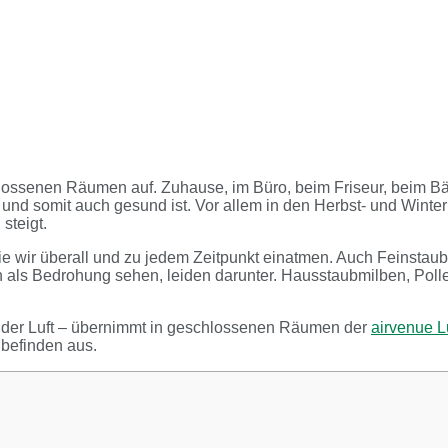
ossenen Räumen auf. Zuhause, im Büro, beim Friseur, beim Bäck
ber und somit auch gesund ist. Vor allem in den Herbst- und Wi
steigt.
, die wir überall und zu jedem Zeitpunkt einatmen. Auch Feinst
ls Bedrohung sehen, leiden darunter. Hausstaubmilben, Pollen,
 der Luft – übernimmt in geschlossenen Räumen der
airvenue L
lbefinden aus.