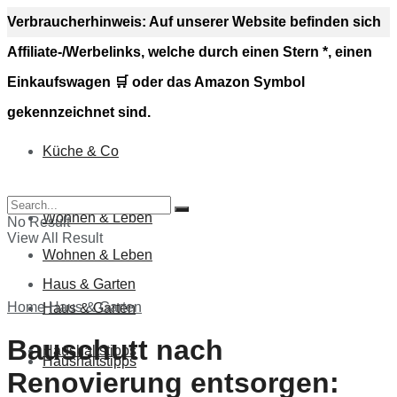
Verbraucherhinweis: Auf unserer Website befinden sich
Affiliate-/Werbelinks, welche durch einen Stern *, einen
Einkaufswagen 🛒 oder das Amazon Symbol
gekennzeichnet sind.
Küche & Co
Küche & Co
Wohnen & Leben
No Result
View All Result
Wohnen & Leben
Haus & Garten
Home
Haus & Garten
Haus & Garten
Bauschutt nach
Haushaltstipps
Haushaltstipps
Renovierung entsorgen: