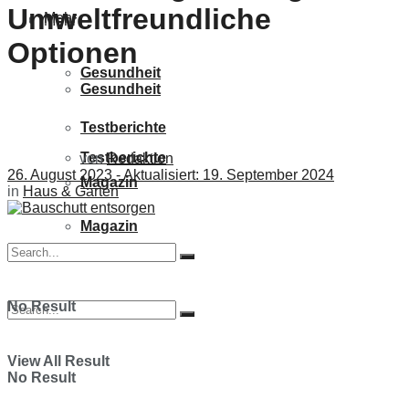
Umweltfreundliche
Mehr
Mehr
Optionen
Gesundheit
Gesundheit
Testberichte
Testberichte
von
Redaktion
26. August 2023 - Aktualisiert: 19. September 2024
Magazin
in
Haus & Garten
Magazin
No Result
View All Result
No Result