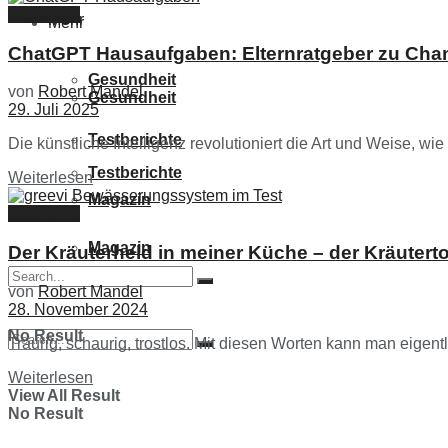
Allgemein
Mehr
Mehr
ChatGPT Hausaufgaben: Elternratgeber zu Cha
Gesundheit
von
Robert Mandel
Gesundheit
29. Juli 2025
Testberichte
Die künstliche Intelligenz revolutioniert die Art und Weise, wi
Testberichte
Details
Weiterlesen
Magazin
Allgemein
Magazin
Der Kräuterheld in meiner Küche – der Kräutert
von
Robert Mandel
28. November 2024
No Result
Traurig, schaurig, trostlos. Mit diesen Worten kann man eige
Details
Weiterlesen
View All Result
No Result