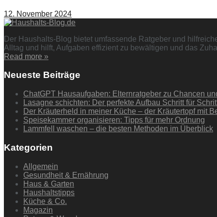
12. November 2024
Der Haushalts-Blog bietet umfassende Ratgeber und hilfreic
Alltag und hilft, Aufgaben effizient zu bewältigen und das Zu
Read more »
Neueste Beiträge
ChatGPT Hausaufgaben: Elternratgeber zu Chancen un
Lasagne schichten: Der perfekte Aufbau Schritt für Schrit
Der Kräuterheld in meiner Küche – der Kräutertopf mit 
Speisekammer organisieren: Tipps für mehr Ordnung
Lammfell waschen – die besten Methoden im Überblick
Kategorien
Allgemein
Gesundheit & Ernährung
Haus & Garten
Haushaltstipps
Küche & Co.
Magazin