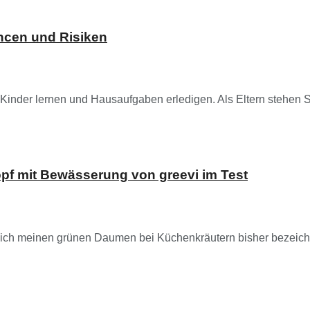
ncen und Risiken
e Kinder lernen und Hausaufgaben erledigen. Als Eltern stehen Sie
opf mit Bewässerung von greevi im Test
ntlich meinen grünen Daumen bei Küchenkräutern bisher bezeichn