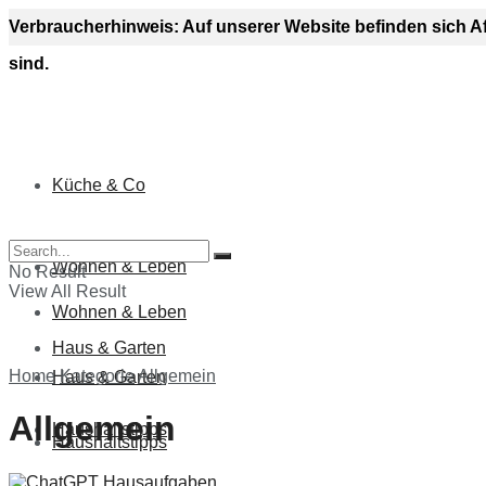
Verbraucherhinweis: Auf unserer Website befinden sich A
sind.
Küche & Co
Küche & Co
Wohnen & Leben
No Result
View All Result
Wohnen & Leben
Haus & Garten
Home
Kategorie
Allgemein
Haus & Garten
Allgemein
Haushaltstipps
Haushaltstipps