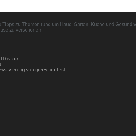
he Tipps zu Themen rund um Haus, Garten, Küche und Gesundhei
hause zu verschönern.
d Risiken
t
Bewässerung von greevi im Test