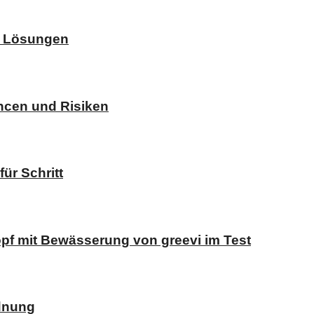
d Lösungen
ncen und Risiken
ür Schritt
opf mit Bewässerung von greevi im Test
dnung