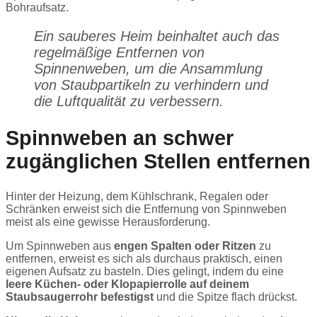
Bohraufsatz.
Ein sauberes Heim beinhaltet auch das
regelmäßige Entfernen von
Spinnenweben, um die Ansammlung
von Staubpartikeln zu verhindern und
die Luftqualität zu verbessern.
Spinnweben an schwer
zugänglichen Stellen entfernen
Hinter der Heizung, dem Kühlschrank, Regalen oder
Schränken erweist sich die Entfernung von Spinnweben
meist als eine gewisse Herausforderung.
Um Spinnweben aus
engen Spalten oder Ritzen
zu
entfernen, erweist es sich als durchaus praktisch, einen
eigenen Aufsatz zu basteln. Dies gelingt, indem du eine
leere Küchen- oder Klopapierrolle auf deinem
Staubsaugerrohr befestigst
und die Spitze flach drückst.