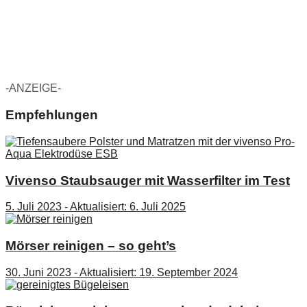
-ANZEIGE-
Empfehlungen
Vivenso Staubsauger mit Wasserfilter im Test
5. Juli 2023 - Aktualisiert: 6. Juli 2025
Mörser reinigen – so geht’s
30. Juni 2023 - Aktualisiert: 19. September 2024