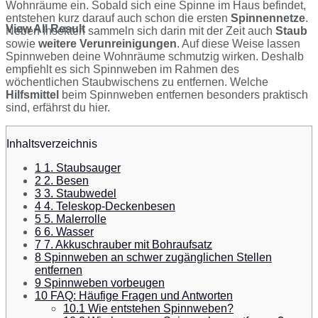
Wohnräume ein. Sobald sich eine Spinne im Haus befindet,
entstehen kurz darauf auch schon die ersten
Spinnennetze
.
View All Result
Neben Insekten sammeln sich darin mit der Zeit auch
Staub
sowie
weitere Verunreinigungen
. Auf diese Weise lassen
Spinnweben deine Wohnräume schmutzig wirken. Deshalb
empfiehlt es sich Spinnweben im Rahmen des
wöchentlichen Staubwischens zu entfernen. Welche
Hilfsmittel
beim Spinnweben entfernen besonders praktisch
sind, erfährst du hier.
Inhaltsverzeichnis
1
1. Staubsauger
2
2. Besen
3
3. Staubwedel
4
4. Teleskop-Deckenbesen
5
5. Malerrolle
6
6. Wasser
7
7. Akkuschrauber mit Bohraufsatz
8
Spinnweben an schwer zugänglichen Stellen
entfernen
9
Spinnweben vorbeugen
10
FAQ: Häufige Fragen und Antworten
10.1
Wie entstehen Spinnweben?